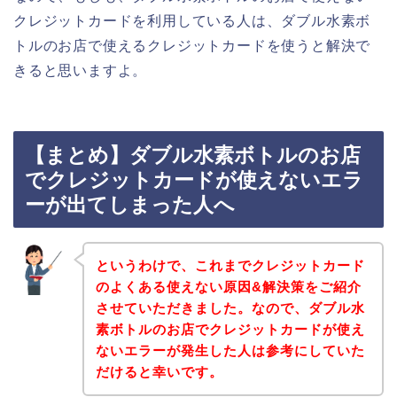
クレジットカードを利用している人は、ダブル水素ボ
トルのお店で使えるクレジットカードを使うと解決で
きると思いますよ。
【まとめ】ダブル水素ボトルのお店
でクレジットカードが使えないエラ
ーが出てしまった人へ
というわけで、これまでクレジットカード
のよくある使えない原因&解決策をご紹介
させていただきました。なので、ダブル水
素ボトルのお店でクレジットカードが使え
ないエラーが発生した人は参考にしていた
だけると幸いです。