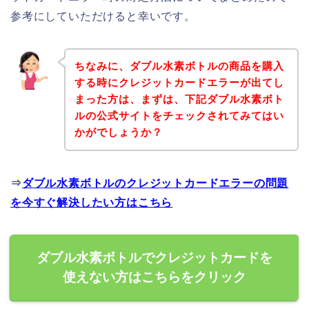
参考にしていただけると幸いです。
ちなみに、ダブル水素ボトルの商品を購入
する時にクレジットカードエラーが出てし
まった方は、まずは、下記ダブル水素ボト
ルの公式サイトをチェックされてみてはい
かがでしょうか？
⇒
ダブル水素ボトルのクレジットカードエラーの問題
を今すぐ解決したい方はこちら
ダブル水素ボトルでクレジットカードを
使えない方はこちらをクリック