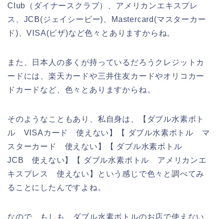
Club（ダイナースクラブ）、アメリカンエキスプレ
ス、JCB(ジェイシービー)、Mastercard(マスターカー
ド)、VISA(ビザ)など色々とありますからね。
また、日本人の多くが持っているだろうクレジットカ
ードには、楽天カードや三井住友カードやオリコカー
ドカードなど、色々とありますからね。
そのようなこともあり、私自身は、【ダブル水素ボト
ル VISAカード 使えない】【 ダブル水素ボトル マ
スターカード 使えない】【 ダブル水素ボトル
JCB 使えない】【 ダブル水素ボトル アメリカンエ
キスプレス 使えない】という感じで色々と調べてみ
ることにしたんですよね。
なので、もしも、ダブル水素ボトルのお店で使えない