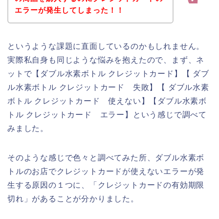
エラーが発生してしまった！！
というような課題に直面しているのかもしれません。
実際私自身も同じような悩みを抱えたので、まず、ネ
ットで【ダブル水素ボトル クレジットカード】【 ダブ
ル水素ボトル クレジットカード 失敗】【 ダブル水素
ボトル クレジットカード 使えない】【ダブル水素ボ
トル クレジットカード エラー】という感じで調べて
みました。
そのような感じで色々と調べてみた所、ダブル水素ボ
トルのお店でクレジットカードが使えないエラーが発
生する原因の１つに、「クレジットカードの有効期限
切れ」があることが分かりました。