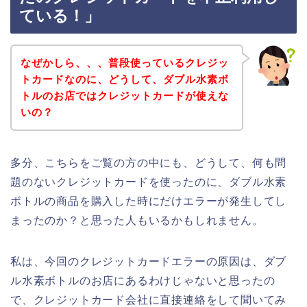
ている！」
なぜかしら、、、普段使っているクレジッ
トカードなのに、どうして、ダブル水素ボ
トルのお店ではクレジットカードが使えな
いの？
多分、こちらをご覧の方の中にも、どうして、何も問
題のないクレジットカードを使ったのに、ダブル水素
ボトルの商品を購入した時にだけエラーが発生してし
まったのか？と思った人もいるかもしれません。
私は、今回のクレジットカードエラーの原因は、ダブ
ル水素ボトルのお店にあるわけじゃないと思ったの
で、クレジットカード会社に直接連絡をして聞いてみ