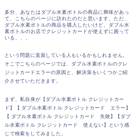
多分、あなたはダブル水素ボトルの商品に興味があっ
て、こちらのページに訪れたのだと思います。ただ、
ダブル水素ボトルの商品を購入したいけど、ダブル水
素ボトルのお店でクレジットカードが使えずに困って
いる、、、
という問題に直面している人もいるかもしれません。
そこでこちらのページでは、ダブル水素ボトルのクレ
ジットカードエラーの原因と、解決策をいくつかご紹
介させていただきます。
まず、私自身が【ダブル水素ボトル クレジットカー
ド】【 ダブル水素ボトル クレジットカード エラー】
【 ダブル水素ボトル クレジットカード 失敗】【ダブ
ル水素ボトル クレジットカード 使えない】という感
じで検索をしてみました。