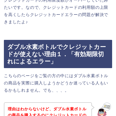
クレジットカードの利用限度額がオーバーしていたみ
たいです。なので、クレジットカードの利用額の上限
を高くしたらクレジットカードエラーの問題が解決で
きましたよ♪
ダブル水素ボトルでクレジットカー
ドが使えない理由１．「有効期限切
れによるエラー」
こちらのページをご覧の方の中にはダブル水素ボトル
の商品を実際に購入しようかどうか迷っている人もい
るかもしれません。でも、、、。
理由はわからないけど、ダブル水素ボトル
の商品を購入するのにクレジットカードの