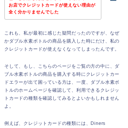
お店でクレジットカードが使えない理由が
全く分かりませんでした
これも、私が最初に感じた疑問だったのですが、なぜ
かダブル水素ボトルの商品を購入した時にだけ、私の
クレジットカードが使えなくなってしまったんです。
そして、もし、こちらのページをご覧の方の中に、ダ
ブル水素ボトルの商品を購入する時にクレジットカー
ドエラーが出て困っている方は、一度、ダブル水素ボ
トルのホームページを確認して、利用できるクレジッ
トカードの種類を確認してみるとよいかもしれません
よ。
例えば、クレジットカードの種類には、Diners