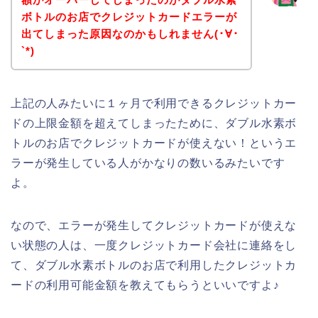
ボトルのお店でクレジットカードエラーが
出てしまった原因なのかもしれません(･∀･
`*)
上記の人みたいに１ヶ月で利用できるクレジットカー
ドの上限金額を超えてしまったために、ダブル水素ボ
トルのお店でクレジットカードが使えない！というエ
ラーが発生している人がかなりの数いるみたいです
よ。
なので、エラーが発生してクレジットカードが使えな
い状態の人は、一度クレジットカード会社に連絡をし
て、ダブル水素ボトルのお店で利用したクレジットカ
ードの利用可能金額を教えてもらうといいですよ♪