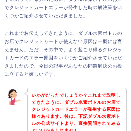
でクレジットカードエラーが発生した時の解決策をい
くつかご紹介させていただきました。
これまでお伝えしてきたように、ダブル水素ボトルの
お店でクレジットカードが使えない原因は一概には言
えません。ただ、その中で、よく起こり得るクレジッ
トカードのエラー原因をいくつかご紹介させていただ
きましたので、今日の記事があなたの問題解決のお役
に立てると嬉しいです。
いかがだったでしょうか？これまで説明し
てきたように、ダブル水素ボトルのお店で
クレジットカードエラーが発生する原因は
様々あります。後は、下記ダブル水素ボト
ルの公式サイトより、直接質問されてみる
といいかもしれません。