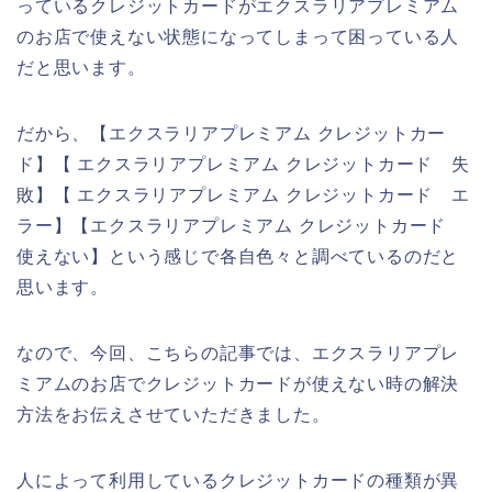
っているクレジットカードがエクスラリアプレミアム
のお店で使えない状態になってしまって困っている人
だと思います。
だから、【エクスラリアプレミアム クレジットカー
ド】【 エクスラリアプレミアム クレジットカード 失
敗】【 エクスラリアプレミアム クレジットカード エ
ラー】【エクスラリアプレミアム クレジットカード
使えない】という感じで各自色々と調べているのだと
思います。
なので、今回、こちらの記事では、エクスラリアプレ
ミアムのお店でクレジットカードが使えない時の解決
方法をお伝えさせていただきました。
人によって利用しているクレジットカードの種類が異