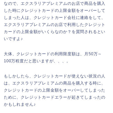
なので、エクスラリアプレミアムのお店で商品を購入
した時にクレジットカードの上限金額をオーバーして
しまった人は、クレジットカード会社に連絡をして、
エクスラリアプレミアムのお店で利用したクレジット
カードの上限金額がいくらなのか？を質問されるとい
いですよ♪
大体、クレジットカードの利用限度額は、月50万～
100万程度だと思いますが、、、。
もしかしたら、クレジットカードが使えない状況の人
は、エクスラリアプレミアムの商品を購入する時に、
クレジットカードの上限金額をオーバーしてしまった
ために、クレジットカードエラーが起きてしまったの
かもしれません♪