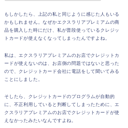
もしかしたら、上記の私と同じように感じた人もいる
かもしれません。なぜかエクスラリアプレミアムの商
品を購入した時にだけ、私が普段使っているクレジッ
トカードが使えなくなってしまったんですよね。
私は、エクスラリアプレミアムのお店でクレジットカ
ードが使えないのは、お店側の問題ではないと思った
ので、クレジットカード会社に電話をして聞いてみる
ことにしました。
そしたら、クレジットカードのプログラムが自動的
に、不正利用していると判断してしまったために、エ
クスラリアプレミアムのお店でクレジットカードが使
えなかったみたいなんですよね。