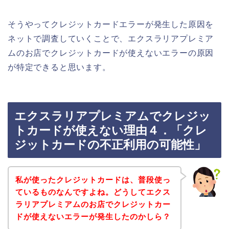
そうやってクレジットカードエラーが発生した原因を
ネットで調査していくことで、エクスラリアプレミア
ムのお店でクレジットカードが使えないエラーの原因
が特定できると思います。
エクスラリアプレミアムでクレジッ
トカードが使えない理由４．「クレ
ジットカードの不正利用の可能性」
私が使ったクレジットカードは、普段使っ
ているものなんですよね。どうしてエクス
ラリアプレミアムのお店でクレジットカー
ドが使えないエラーが発生したのかしら？