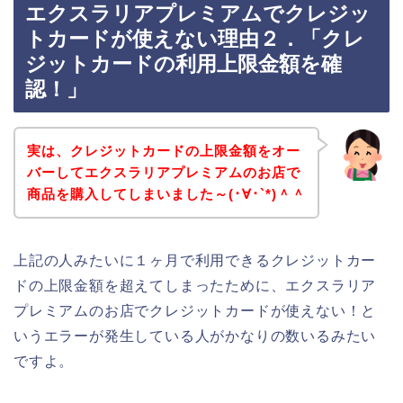
エクスラリアプレミアムでクレジッ
トカードが使えない理由２．「クレ
ジットカードの利用上限金額を確
認！」
実は、クレジットカードの上限金額をオー
バーしてエクスラリアプレミアムのお店で
商品を購入してしまいました～(･∀･`*)＾＾
上記の人みたいに１ヶ月で利用できるクレジットカー
ドの上限金額を超えてしまったために、エクスラリア
プレミアムのお店でクレジットカードが使えない！と
いうエラーが発生している人がかなりの数いるみたい
ですよ。