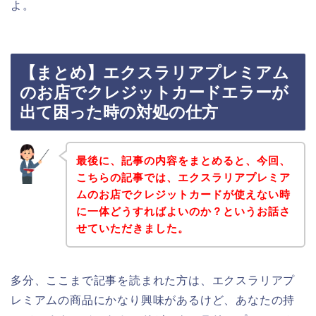
よ。
【まとめ】エクスラリアプレミアム
のお店でクレジットカードエラーが
出て困った時の対処の仕方
最後に、記事の内容をまとめると、今回、
こちらの記事では、エクスラリアプレミア
ムのお店でクレジットカードが使えない時
に一体どうすればよいのか？というお話さ
せていただきました。
多分、ここまで記事を読まれた方は、エクスラリアプ
レミアムの商品にかなり興味があるけど、あなたの持