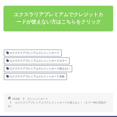
エクスラリアプレミアムでクレジットカ
ードが使えない方はこちらをクリック
エクスラリアプレミアムクレジットカード
エクスラリアプレミアムクレジットカードエラー
エクスラリアプレミアムクレジットカード使えない
エクスラリアプレミアムクレジットカード失敗
HOME
クレジットカード
エクスラリアプレミアムでクレジットカードが使えない！（エラー時の対処方
法）