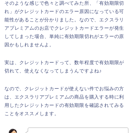
そのような感じで色々と調べてみた所、「有効期限切
れ」がクレジットカードのエラー原因になっている可
能性があることが分かりました。なので、エクスラリ
アプレミアムのお店でクレジットカードエラーが発生
してしまった場合、単純に有効期限切れがエラーの原
因かもしれませんよ。
実は、クレジットカードって、数年程度で有効期限が
切れて、使えなくなってしまうんですよね♪
なので、クレジットカードが使えない件でお悩みの方
は、エクスラリアプレミアムの商品を購入する時に利
用したクレジットカードの有効期限を確認されてみる
ことをオススメします。