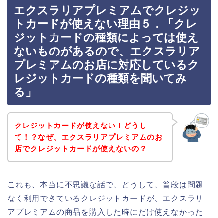
エクスラリアプレミアムでクレジッ
トカードが使えない理由５．「クレ
ジットカードの種類によっては使え
ないものがあるので、エクスラリア
プレミアムのお店に対応しているク
レジットカードの種類を聞いてみ
る」
クレジットカードが使えない！どうし
て！？なぜ、エクスラリアプレミアムのお
店でクレジットカードが使えないの？
これも、本当に不思議な話で、どうして、普段は問題
なく利用できているクレジットカードが、エクスラリ
アプレミアムの商品を購入した時にだけ使えなかった