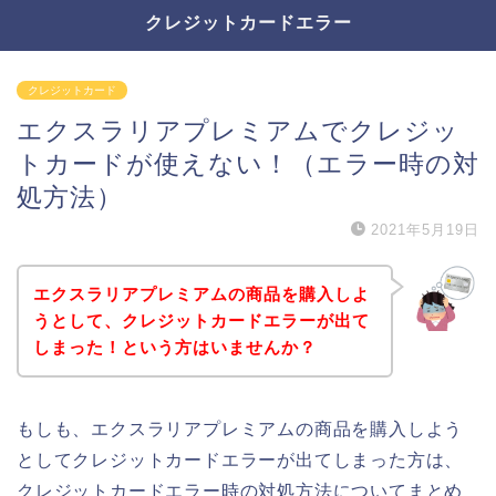
クレジットカードエラー
クレジットカード
エクスラリアプレミアムでクレジッ
トカードが使えない！（エラー時の対
処方法）
2021年5月19日
エクスラリアプレミアムの商品を購入しよ
うとして、クレジットカードエラーが出て
しまった！という方はいませんか？
もしも、エクスラリアプレミアムの商品を購入しよう
としてクレジットカードエラーが出てしまった方は、
クレジットカードエラー時の対処方法についてまとめ